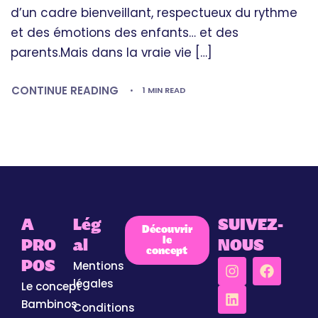
d’un cadre bienveillant, respectueux du rythme
et des émotions des enfants… et des
parents.Mais dans la vraie vie […]
CONTINUE READING
1 MIN READ
A
Lég
SUIVEZ-
Découvrir
le
PRO
al
NOUS
concept
Mentions
POS
légales
Le concept
Bambinos
Conditions